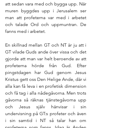
att sedan vara med och bygga upp. När 
muren byggdes upp i Jerusalem ser 
man att profeterna var med i arbetet 
och talade Ord och uppmuntran. De 
fanns med i arbetet. 
En skillnad mellan GT och NT är ju att i 
GT vilade Guds ande över vissa och det 
gjorde att man var helt beroende av att 
profeterna hörde från Gud. Efter 
pingstdagen har Gud genom Jesus 
Kristus gett oss Den Helige Ande, där vi 
alla kan få leva i en profetisk dimension 
och få tag i alla nådegåvorna. Men trots 
gåvorna så räknas tjänstegåvorna upp 
och Jesus själv hänvisar i sin 
undervisning på GT:s profeter och även 
i sin samtid i NT så talar han om 
profeterna som fanns. Idag är Anden 