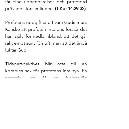
får sina uppenbarelser och profetord 
prövade i församlingen. 
(1 Kor 14:29-32) 
Profetens uppgift är att vara Guds mun. 
Kanske att profeten inte ens förstår det 
han själv förmedlar ibland, att det går 
rakt emot sunt förnuft men att det ändå 
luktar Gud. 
Tidsperspektivet blir ofta till en 
komplex sak för profetens inre syn. En 
profetia kan få en bokstavlig 
uppfyllelse, men kan också vara en 
andlig uppfyllelse och den kan ske 
stegvis. 
Utan profettjänsten i GT skull ingen 
känt till att Jesus skulle födas i 
Betlehem. Ingen hade vetat att judarna 